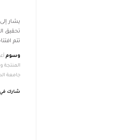
يشار إلى 
تحقيق ال
تتم افتت
وسوم
أع
المنتجة وا
جامعة الد
شارك في 