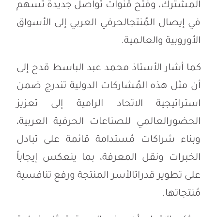
المشترك،
وفتح
قنوات
تواصل
جديدة
تُسهم
في
إيصال
المُنتج
الحرفي
العربي
إلى
الأسواق
الأوروبية
والعالمية
.
كما
أشار
الأستاذ
محمد
عبد
الباسط
قدح
إلى
أن
مثل
هذه
المُشاركات
الدولية
تندرج
ضمن
استراتيجية
الاتحاد
الرامية
إلى
تعزيز
الحضور
العالمي
للصناعات
الحرفية
العربية،
وبناء
شراكات
مُستدامة
قائمة
على
تبادل
الخبرات
ونقل
المعرفة،
بما
ينعكس
إيجاباً
على
تطوير
قدرات
الأسر
المنتجة
ورفع
تنافسية
مُنتجاتها
.