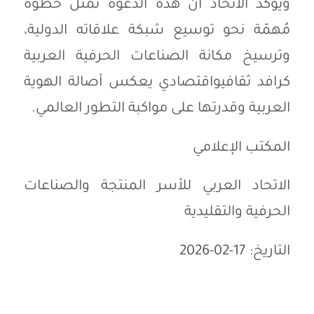
ويؤكد
الاتحاد
أن
هذه
الدعوة
تمثل
خطوة
مُهمّة
نحو
توسيع
شبكة
علاقاته
الدولية،
وترسيخ
مكانة
الصناعات
الحرفية
العربية
كرافد
ثقافي
واقتصادي
يعكس
أصالة
الهوية
العربية
وقدرتها
على
مواكبة
التطور
العالمي
.
المكتب
الإعلامي
الاتحاد
العربي
للأسر
المنتجة
والصناعات
الحرفية
والتقليدية
التاريخ
: 17-02-2026