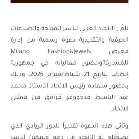
تلقّى
الاتحاد
العربي
للأسر
المنتجة
والصناعات
الحرفية
والتقليدية
دعوة
رسمية
من
إدارة
معرض
Milano Fashion&Jewels
للمُشاركة
وحضور
فعالياته
في
جمهورية
إيطاليا
بتاريخ
21
شباط
/
فبراير
2026
،
وذلك
بحضور
سعادة
رئيس
الاتحاد
الأستاذ
محمد
عبد
الباسط
قدح
ووفدٍ
مُرافق
من
ممثلي
الاتحاد
.
وتأتي
هذه
الدعوة
تقديراً
للدور
الريادي
الذي
يضطلع
به
الاتحاد
في
دعم
وتمكين
الأسر