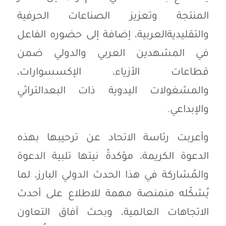
المنتجة
وتعزيز
الصناعات
الحرفية
والتقليدية
العربية،
إضافة
إلى
حضوره
الفاعل
في
المشهدين
العربي
والدولي
ضمن
قطاعات
الأزياء،
الإكسسوارات،
والمشغولات
اليدوية
ذات
البعد
التراثي
والإبداعي
.
وأعربت
رئاسة
الاتحاد
عن
ترحيبها
بهذه
الدعوة
الكريمة،
مؤكدةً
نيتها
تلبية
الدعوة
والمُشاركة
في
هذا
الحدث
الدولي
البارز،
لما
يُشكّله
من
منصة
مهمة
للاطلاع
على
أحدث
الاتجاهات
العالمية،
وبحث
آفاق
التعاون